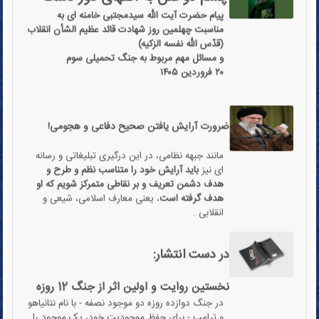
مناسبت چهلمین روز شهادت قائد عظیم الشأن انقلاب
(قدّس الله نفسه الزکیه)
و مسائل مهم مربوط به جنگ تحمیلی سوم
۲۰ فروردین ۱۴۰۵
ضرورت آرایش یافتن صحیح دفاعی و هجومی!
مانند جبهه نظامی، در این درگیری تبلیغاتی و رسانه
ای نیز
باید آرایش خود را متناسب نظم و طرح و
هدف دشمن تعریف و بر نقاطی متمرکز شویم که او
هدف گرفته است
، یعنی معارف اسلامی، شیعی و
انقلابی .
در دست انتشار:
نخستین روایت و اولین اثر از جنگ 12 روزه
در جنگ دوازده روزه دو موجود نصفه - با نام نتانیاهو
و ترامپ - برای حفظ موجودیت خود، یک موجود را
ساختند به نام "نتامپ". موجودیتی به شدت وابسته
به یکدیگر که تصویر ذهنی تحلیل گران را در پیروی و