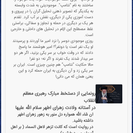
دست آموزی یکی از دیگری، نقش بر آب کرد. تقدم
هر یک بر دیگری در حمله و تجاوز و سفاکی، براستی
غلط مصطلح این ایّام در تحلیل های داخلی و خارجی
است.
روزی موجودی دوسر را نزد امیر ما آوردند و پرسیدند
او یک نفر است یا دونفر؟! امیر هوشمند ما پاسخ
دادند که در وقت خواب بر سر یکی بزنید، اگر هر دو
سر بیدار شدند یک نفرند و اگر نه؛ دو نفر!
حالا حکایت "نتامپ" هم چنین چیزی است. ایران بر
سر یکی زد و آن دیگری به ایران حمله کرد و این
یعنی همان که می دانی!
رونمایی از دستخط مبارک رهبری معظم
انقلاب
در آستانه ولادت زهرای اطهر سلام الله علیها
ان شاء الله همواره دل منور به زهور زهرای اطهر
داشته باشید.
در روایت است که کانت تزهر لاهل السماء ( بر اهل
آسمان می درخشید)
لابد اگر کسی آسمانی باشد آن درخشش را خواهد